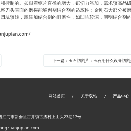
握和控制的。如跟着锯片直径的增大，锯切力添加，需求较高品
观察刀头表面的磨损能够判别结合剂的适应性；金刚石大部分被
落凹坑较浅，应添加结合剂的耐磨性，如凹坑较深，阐明结合剂
anjupian.com/
下一篇：玉石切割片：玉石用什么设备切割
网站首页
关于双钻
产品中心
/
/
省江门市新会区古井镇古泗村上山头23巷17号
angzuanjupian.com