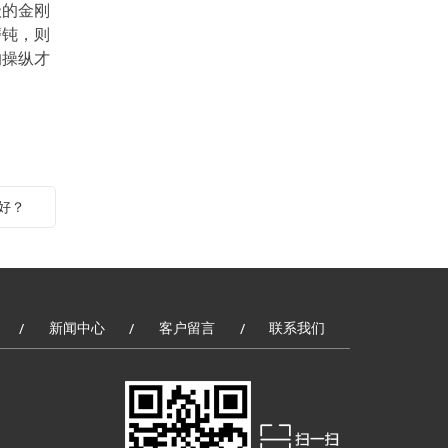
级的金刚
常能嗅到一些明料有油的味儿。 2.数控微切
磨钝，则
机（切开质料损耗特别小）适宜中高玉石质
的操纵才
料 玉石数控微切机，是运
好？
新闻中心
客户留言
联系我们
/
/
/