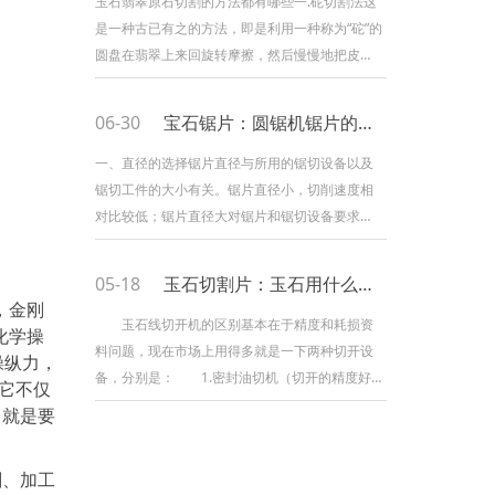
玉石翡翠原石切割的方法都有哪些一.砣切割法这
是一种古已有之的方法，即是利用一种称为“砣”的
圆盘在翡翠上来回旋转摩擦，然后慢慢地把皮壳
磨去。(砣，即利用简单的机械原理作旋转切割被
加工玉器的工具。)具体操作是：在一个水平轴上
06-30
宝石锯片：圆锯机锯片的选择与使用
安装一个圆盘，然后将缠在轴子上的带子连接到
脚踏板上，治玉工匠交替踩脚
一、直径的选择锯片直径与所用的锯切设备以及
锯切工件的大小有关。锯片直径小，切削速度相
对比较低；锯片直径大对锯片和锯切设备要求就
高，一起锯切效率也高。锯片的外径根据不同的
圆锯机机型选择使用直径相符的锯片。二、厚度
05-18
玉石切割片：玉石用什么设备切割好？
的选择圆锯机锯片的厚度从理论上咱们希望锯片
，金刚
越薄越好，锯缝实际上是一种消耗。
玉石线切开机的区别基本在于精度和耗损资
化学操
料问题，现在市场上用得多就是一下两种切开设
操纵力，
备，分别是： 1.密封油切机（切开的精度好
它不仅
些！）质料还是损耗大 设备内可增加机油、
力就是要
变压器油等能够降热润化的光滑油类、油阀抽起
光滑脂循环冷却。油制冷是此机工作的着眼
剂、加工
点！ 通常画完了线，放里面，按线就行！常