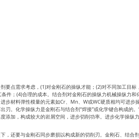
点需求考虑，(1)对金刚石的操纵才能；(2)对不同加工目标
艺条件；(4)合理的成本。结合剂对金刚石的操纵力机械操纵力和
进步材料弹性模量的元素如Cr、Mn、W或WC硬质相均可进步
出刃。化学操纵力是金刚石与结合剂“焊接”或化学键合构成的。
高度添加，构成较大的岩屑空间，进步切削功率。进步化学操纵
，还要与金刚石同步磨损以构成新的切削刃。金刚石、结合