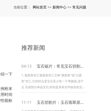
网站首页
新闻中心
常见问题
当前位置：
>>
>>
推荐新闻
04-13
宝石锯片：常见宝石切割的几种方式
介绍一下
1. 弧面形切工弧面形切工又称"素面形"或"凸面
形"切工,它的特点是宝石至少有一个弯曲面,适于
玉 石或部分单晶宝石,特别是具有光学效应的宝石
惯例粉末
的加工,如玉石、玛瑙、绿松石、欧 泊、猫眼等。
运用时间
弧面形宝石要么平顶(或者轻微的圆顶)和中凸形,
学性能标
11-11
玉石切割片：玉石翡翠原石切割的方法都有哪些
或者是圆形的半球状。除 了传统的椭圆形外,弧面
形宝石也可以